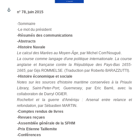
n° 78, juin 2015
-Sommaire
-Le mot du président
-Résumés des communications
-Abstracts
-Histoire Navale
Le calcul des Marées au Moyen-Âge
, par Michel Com'Nougué.
La course comme langage d'une politique internationale. La course
anglaise et française contre la République des Pays-Bas 1655-
1665
, par Gijs ROMMELSE. (Traduction par Roberto BARAZZUTTI).
-Histoire économique et sociale
Notes sur les sources d'histoire maritime conservées à la Priaulx
Library, Saint-Peter-Port, Guernesey
, par Eric Barré, avec la
collaboraton de Darryl OGIER.
Rochefort et la guerre d'Amériqu : Arsenal entre relance et
refondation
, par Sébastien MARTIN.
-Comptes rendus de livres
-Revues reçues
-Assemblée générale de la SFHM
-Prix Etienne Taillemite
-Conférences