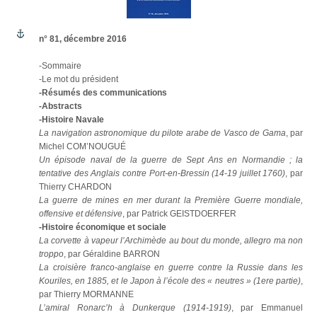
n° 81, décembre 2016
-Sommaire
-Le mot du président
-Résumés des communications
-Abstracts
-Histoire Navale
La navigation astronomique du pilote arabe de Vasco de Gama
, par
Michel COM’NOUGUÉ
Un épisode naval de la guerre de Sept Ans en Normandie ; la
tentative des Anglais contre Port-en-Bressin (14-19 juillet 1760)
, par
Thierry CHARDON
La guerre de mines en mer durant la Première Guerre mondiale,
offensive et défensive
, par Patrick GEISTDOERFER
-Histoire économique et sociale
La corvette à vapeur l’Archimède au bout du monde, allegro ma non
troppo
, par Géraldine BARRON
La croisière franco-anglaise en guerre contre la Russie dans les
Kouriles, en 1885, et le Japon à l’école des « neutres » (1ere partie)
,
par Thierry MORMANNE
L’amiral Ronarc’h à Dunkerque (1914-1919)
, par Emmanuel