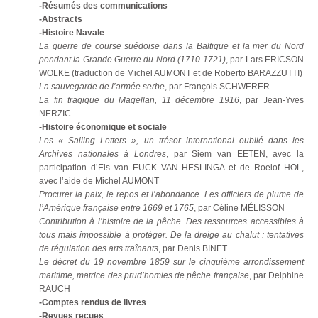
-Résumés des communications
-Abstracts
-Histoire Navale
La guerre de course suédoise dans la Baltique et la mer du Nord
pendant la Grande Guerre du Nord (1710-1721)
, par Lars ERICSON
WOLKE (traduction de Michel AUMONT et de Roberto BARAZZUTTI)
La sauvegarde de l’armée serbe
, par François SCHWERER
La fin tragique du Magellan, 11 décembre 1916
, par Jean-Yves
NERZIC
-Histoire économique et sociale
Les « Sailing Letters », un trésor international oublié dans les
Archives nationales à Londres
, par Siem van EETEN, avec la
participation d’Els van EUCK VAN HESLINGA et de Roelof HOL,
avec l’aide de Michel AUMONT
Procurer la paix, le repos et l’abondance. Les officiers de plume de
l’Amérique française entre 1669 et 1765
, par Céline MÉLISSON
Contribution à l’histoire de la pêche. Des ressources accessibles à
tous mais impossible à protéger. De la dreige au chalut : tentatives
de régulation des arts traînants
, par Denis BINET
Le décret du 19 novembre 1859 sur le cinquième arrondissement
maritime, matrice des prud’homies de pêche française
, par Delphine
RAUCH
-Comptes rendus de livres
-Revues reçues