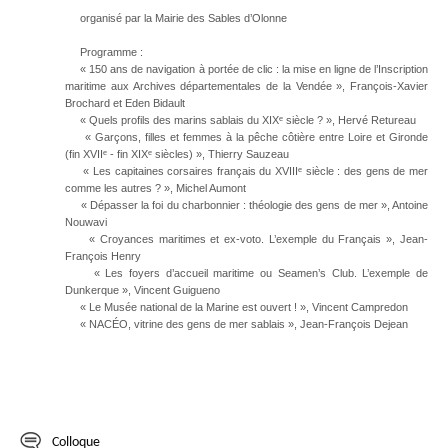
organisé par la Mairie des Sables d’Olonne
Programme :
« 150 ans de navigation à portée de clic : la mise en ligne de l’Inscription
maritime aux Archives départementales de la Vendée », François-Xavier
Brochard et Eden Bidault
« Quels profils des marins sablais du XIXᵉ siècle ? », Hervé Retureau
« Garçons, filles et femmes à la pêche côtière entre Loire et Gironde
(fin XVIIᵉ - fin XIXᵉ siècles) », Thierry Sauzeau
« Les capitaines corsaires français du XVIIIᵉ siècle : des gens de mer
comme les autres ? », Michel Aumont
« Dépasser la foi du charbonnier : théologie des gens de mer », Antoine
Nouwavi
« Croyances maritimes et ex-voto. L’exemple du Français », Jean-
François Henry
« Les foyers d’accueil maritime ou Seamen’s Club. L’exemple de
Dunkerque », Vincent Guigueno
« Le Musée national de la Marine est ouvert ! », Vincent Campredon
« NACÉO, vitrine des gens de mer sablais », Jean-François Dejean
Colloque