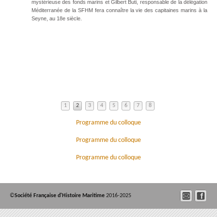
mystérieuse des fonds marins et Gilbert Buti, responsable de la délégation
Méditerranée de la SFHM fera connaître la vie des capitaines marins à la
Seyne, au 18e siècle.
1
2
3
4
5
6
7
8
Programme du colloque
Programme du colloque
Programme du colloque
©
Société Française d'Histoire Maritime
2016-2025