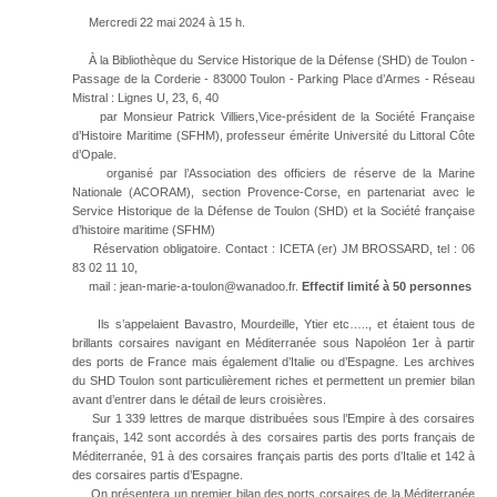
Mercredi 22 mai 2024 à 15 h.
À la Bibliothèque du Service Historique de la Défense (SHD) de Toulon -
Passage de la Corderie - 83000 Toulon - Parking Place d’Armes - Réseau
Mistral : Lignes U, 23, 6, 40
par Monsieur Patrick Villiers,Vice-président de la Société Française
d’Histoire Maritime (SFHM), professeur émérite Université du Littoral Côte
d’Opale.
organisé par l’Association des officiers de réserve de la Marine
Nationale (ACORAM), section Provence-Corse, en partenariat avec le
Service Historique de la Défense de Toulon (SHD) et la Société française
d’histoire maritime (SFHM)
Réservation obligatoire. Contact : ICETA (er) JM BROSSARD, tel : 06
83 02 11 10,
mail : jean-marie-a-toulon@wanadoo.fr.
Effectif limité à 50 personnes
Ils s’appelaient Bavastro, Mourdeille, Ytier etc….., et étaient tous de
brillants corsaires navigant en Méditerranée sous Napoléon 1er à partir
des ports de France mais également d’Italie ou d’Espagne. Les archives
du SHD Toulon sont particulièrement riches et permettent un premier bilan
avant d’entrer dans le détail de leurs croisières.
Sur 1 339 lettres de marque distribuées sous l’Empire à des corsaires
français, 142 sont accordés à des corsaires partis des ports français de
Méditerranée, 91 à des corsaires français partis des ports d’Italie et 142 à
des corsaires partis d’Espagne.
On présentera un premier bilan des ports corsaires de la Méditerranée