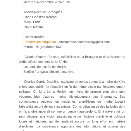
Mercredi 4 décembre 2024 à 18h.
Ancien lycée de Kernéguès
Place Onésime-Kérébel
75016 Paris
29600 Morlaix
Places limitées.
Réservation obligatoire :
amisdumuseedemorlaix@gmail.com
Entrée : 7€ (adhérents 5€)
Claude-Youenn Roussel, spécialiste de la Bretagne et de la Marine au
XVIIIe siècle, membre de la SFHM
Les amis du musée de Morlaix
Société française d’histoire maritime
Charles Cornic Duchêne, capitaine un temps connu à la moitié du XIXe
siècle puis oublié, fut récupéré en fin du même siècle par l’environnement
politique. On lui créa, à Morlaix, un mythe de premier plan alors qu’y
vécurent bien d’autres marins historiquement plus importants. Ses
contempteurs anciens ou modernes amplifièrent ce mythe jusqu’à
l’absurdité au gré de leurs inventions. Cornic débarrassé des fariboles dont
on l’a affublé apparaît comme un personnage profond. Et à travers lui, on
peut dégager une vision passionnante de l’histoire maritime et politique
locale et nationale, qui demanderait encore un long effort en matière
d’archives. La conférence apportera des informations et ouvrira des