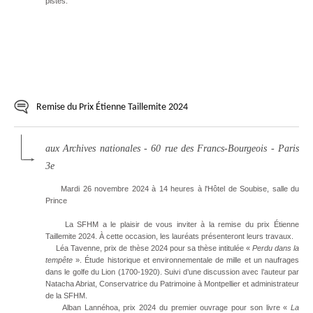
pistes.
Remise du Prix Étienne Taillemite 2024
aux Archives nationales - 60 rue des Francs-Bourgeois - Paris
3e
Mardi 26 novembre 2024 à 14 heures à l'Hôtel de Soubise, salle du
Prince
La SFHM a le plaisir de vous inviter à la remise du prix Étienne
Taillemite 2024. À cette occasion, les lauréats présenteront leurs travaux.
Léa Tavenne, prix de thèse 2024 pour sa thèse intitulée «
Perdu dans la
tempête
». Étude historique et environnementale de mille et un naufrages
dans le golfe du Lion (1700-1920). Suivi d’une discussion avec l’auteur par
Natacha Abriat, Conservatrice du Patrimoine à Montpellier et administrateur
de la SFHM.
Alban Lannéhoa, prix 2024 du premier ouvrage pour son livre «
La