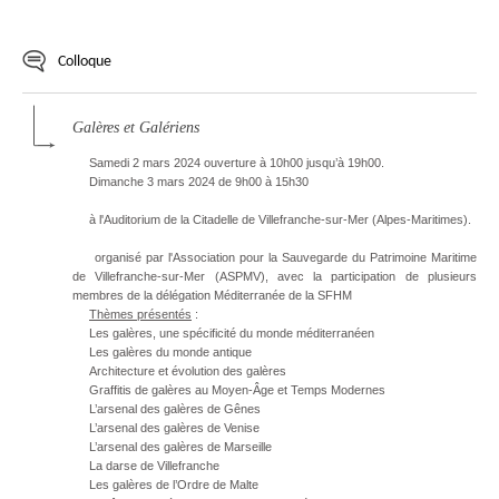
Colloque
Galères et Galériens
Samedi 2 mars 2024 ouverture à 10h00 jusqu’à 19h00.
Dimanche 3 mars 2024 de 9h00 à 15h30
à l'Auditorium de la Citadelle de Villefranche-sur-Mer (Alpes-Maritimes).
organisé par l'Association pour la Sauvegarde du Patrimoine Maritime
de Villefranche-sur-Mer (ASPMV), avec la participation de plusieurs
membres de la délégation Méditerranée de la SFHM
Thèmes présentés
:
Les galères, une spécificité du monde méditerranéen
Les galères du monde antique
Architecture et évolution des galères
Graffitis de galères au Moyen-Âge et Temps Modernes
L’arsenal des galères de Gênes
L’arsenal des galères de Venise
L’arsenal des galères de Marseille
La darse de Villefranche
Les galères de l’Ordre de Malte