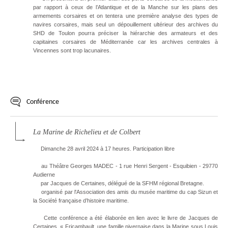
par rapport à ceux de l’Atlantique et de la Manche sur les plans des
armements corsaires et on tentera une première analyse des types de
navires corsaires, mais seul un dépouillement ultérieur des archives du
SHD de Toulon pourra préciser la hiérarchie des armateurs et des
capitaines corsaires de Méditerranée car les archives centrales à
Vincennes sont trop lacunaires.
Conférence
La Marine de Richelieu et de Colbert
Dimanche 28 avril 2024 à 17 heures. Participation libre
au Théâtre Georges MADEC - 1 rue Henri Sergent - Esquibien - 29770
Audierne
par Jacques de Certaines, délégué de la SFHM régional Bretagne.
organisé par l'Association des amis du musée maritime du cap Sizun et
la Société française d’histoire maritime.
Cette conférence a été élaborée en lien avec le livre de Jacques de
Certaines, « Fricambault, une famille nivernaise dans la Marine sous Louis