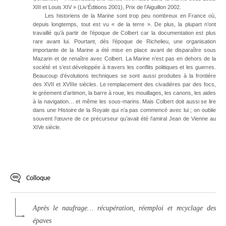
XIII et Louis XIV » (Liv’Éditions 2001), Prix de l’Aiguillon 2002.
Les historiens de la Marine sont trop peu nombreux en France où,
depuis longtemps, tout est vu « de la terre ». De plus, la plupart n’ont
travaillé qu’à partir de l’époque de Colbert car la documentation est plus
rare avant lui. Pourtant, dès l’époque de Richelieu, une organisation
importante de la Marine a été mise en place avant de disparaître sous
Mazarin et de renaître avec Colbert. La Marine n’est pas en dehors de la
société et s’est développée à travers les conflits politiques et les guerres.
Beaucoup d’évolutions techniques se sont aussi produites à la frontière
des XVII et XVIIIe siècles. Le remplacement des civadières par des focs,
le gréement d’artimon, la barre à roue, les mouillages, les canons, les aides
à la navigation… et même les sous-marins. Mais Colbert doit aussi se lire
dans une Histoire de la Royale qui n’a pas commencé avec lui ; on oublie
souvent l’œuvre de ce précurseur qu’avait été l’amiral Jean de Vienne au
XIVe siècle.
Colloque
Après le naufrage… récupération, réemploi et recyclage des
épaves