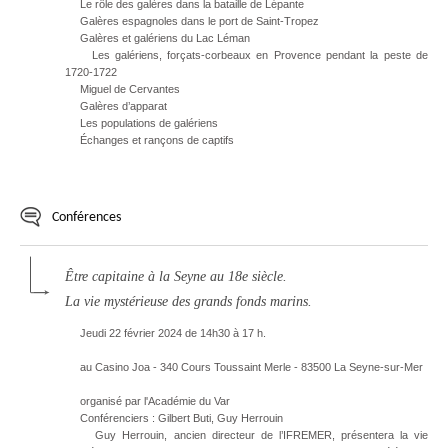
Le rôle des galères dans la bataille de Lépante
Galères espagnoles dans le port de Saint-Tropez
Galères et galériens du Lac Léman
Les galériens, forçats-corbeaux en Provence pendant la peste de
1720-1722
Miguel de Cervantes
Galères d’apparat
Les populations de galériens
Échanges et rançons de captifs
Conférences
Être capitaine à la Seyne au 18e siècle.
La vie mystérieuse des grands fonds marins.
Jeudi 22 février 2024 de 14h30 à 17 h.
au Casino Joa - 340 Cours Toussaint Merle - 83500 La Seyne-sur-Mer
organisé par l'Académie du Var
Conférenciers : Gilbert Buti, Guy Herrouin
Guy Herrouin, ancien directeur de l’IFREMER, présentera la vie