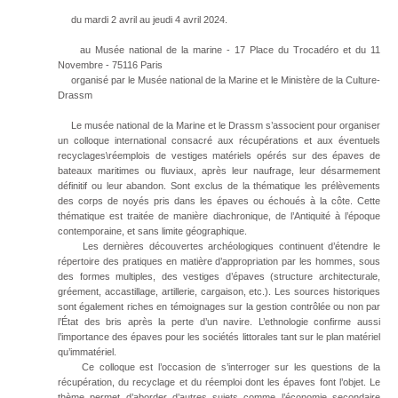
du mardi 2 avril au jeudi 4 avril 2024.
au Musée national de la marine - 17 Place du Trocadéro et du 11
Novembre - 75116 Paris
organisé par le Musée national de la Marine et le Ministère de la Culture-
Drassm
Le musée national de la Marine et le Drassm s’associent pour organiser
un colloque international consacré aux récupérations et aux éventuels
recyclages\réemplois de vestiges matériels opérés sur des épaves de
bateaux maritimes ou fluviaux, après leur naufrage, leur désarmement
définitif ou leur abandon. Sont exclus de la thématique les prélèvements
des corps de noyés pris dans les épaves ou échoués à la côte. Cette
thématique est traitée de manière diachronique, de l’Antiquité à l’époque
contemporaine, et sans limite géographique.
Les dernières découvertes archéologiques continuent d’étendre le
répertoire des pratiques en matière d’appropriation par les hommes, sous
des formes multiples, des vestiges d’épaves (structure architecturale,
gréement, accastillage, artillerie, cargaison, etc.). Les sources historiques
sont également riches en témoignages sur la gestion contrôlée ou non par
l’État des bris après la perte d’un navire. L’ethnologie confirme aussi
l’importance des épaves pour les sociétés littorales tant sur le plan matériel
qu’immatériel.
Ce colloque est l’occasion de s’interroger sur les questions de la
récupération, du recyclage et du réemploi dont les épaves font l’objet. Le
thème permet d’aborder d’autres sujets comme l’économie secondaire