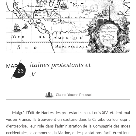
Des capitaines protestants et
MAR
23
Louis XIV
Claude-Youenn Roussel
Malgré l’Édit de Nantes, les protestants, sous Louis XIV, étaient mal
vus en France. Ils trouvèrent un exutoire dans la Caraïbe où leur esprit
d’entreprise, leur rôle dans l’administration de la Compagnie des Indes
occidentales, le commerce, la Marine, et les plantations, facilitèrent leur