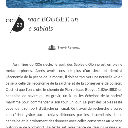
Pierre Isaac BOUGET, un
OCT
23
capitaine sablais
Hervé Retureau
Au milieu du XIXe siècle, le port des Sables d'Olonne est en pleine
métamorphoses. Après avoir consacré plus d'un siècle et demi à
l'économie de la pêche de la morue, il doit se trouver une nouvelle voie :
ce sera celle de l'économie de la sardine et de la conserverie de poisson.
C'est ici que l'on croise le chemin de Pierre Isaac Bouget (1826-1883) un
capitaine de navire qui va gravir, un à un, les échelons de la société
maritime pour commander à son tour un jour. Le port des Sables reste
cependant son port d'attache principal. Ce travail de recherche a pu se
concrétiser grâce aux archives détenues par les descendants de ce
capitaine et le croisement des données avec celles conservées au Service
historique de Rochefort. Le texte est agrémenté de dessins réalisés au