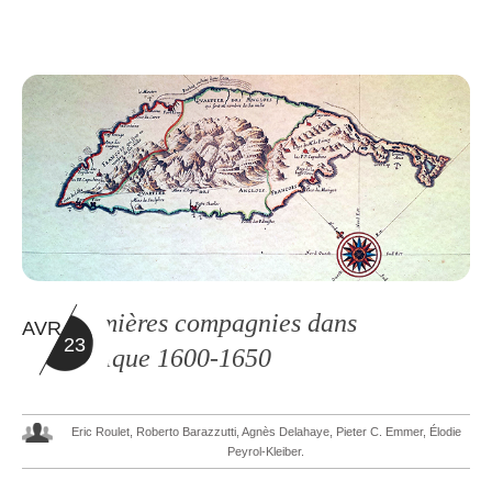
Les premières compagnies dans
AVR
23
l’Atlantique 1600-1650
Eric Roulet, Roberto Barazzutti, Agnès Delahaye, Pieter C. Emmer, Élodie
Peyrol-Kleiber.